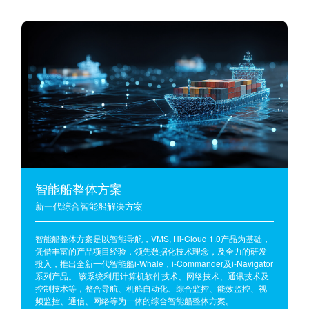
智能船整体方案
新一代综合智能船解决方案
智能船整体方案是以智能导航，VMS, Hi-Cloud 1.0产品为基础，
凭借丰富的产品项目经验，领先数据化技术理念，及全力的研发
投入，推出全新一代智能船i-Whale，i-Commander及i-Navigator
系列产品。 该系统利用计算机软件技术、网络技术、通讯技术及
控制技术等，整合导航、机舱自动化、综合监控、能效监控、视
频监控、通信、网络等为一体的综合智能船整体方案。