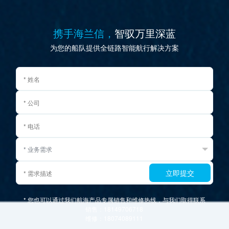
携手海兰信，
智驭万里深蓝
为您的船队提供全链路智能航行解决方案
立即提交
* 您也可以通过我们航海产品专属销售和维修热线，与我们取得联系
销售：18149706718
维修：18074089111