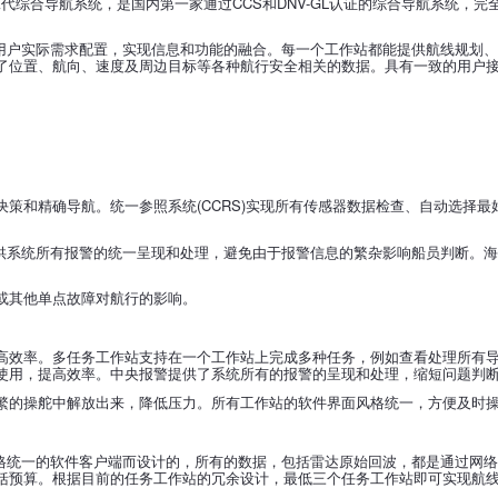
第二代综合导航系统，是国内第一家通过CCS和DNV-GL认证的综合导航系统，完全满足I
，可根据用户实际需求配置，实现信息和功能的融合。每一个工作站都能提供航线规
了位置、航向、速度及周边目标等各种航行安全相关的数据。具有一致的用户
策和精确导航。统一参照系统(CCRS)实现所有传感器数据检查、自动选择
提供系统所有报警的统一呈现和处理，避免由于报警信息的繁杂影响船员判断。海
或其他单点故障对航行的影响。
高效率。多任务工作站支持在一个工作站上完成多种任务，例如查看处理所有
使用，提高效率。中央报警提供了系统所有的报警的呈现和处理，缩短问题判
繁的操舵中解放出来，降低压力。所有工作站的软件界面风格统一，方便及时
模块和风格统一的软件客户端而设计的，所有的数据，包括雷达原始回波，都是通过
括预算。根据目前的任务工作站的冗余设计，最低三个任务工作站即可实现航