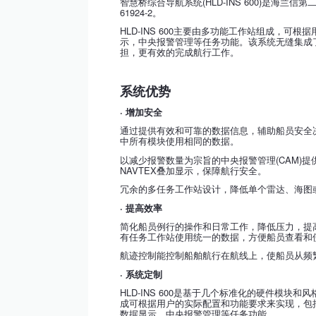
智慧桥综合导航系统(HLD-INS 600)是海兰信
61924-2。
HLD-INS 600主要由多功能工作站组成
示，中央报警管理等任务功能。该系统无缝集成
担，更有效的完成航行工作。
系统优势
·
增加安全
通过提供有效和可靠的数据信息，辅助船员安全决
中所有模块使用相同的数据。
以减少报警数量为宗旨的中央报警管理(CAM)
NAVTEX叠加显示，保障航行安全。
冗余的多任务工作站设计，降低单个雷达、海图
·
提高效率
简化船员例行的操作和日常工作，降低压力，提
有任务工作站使用统一的数据，方便船员查看和
航迹控制能控制船舶航行在航线上，使船员从频
· 系统定制
HLD-INS 600是基于几个标准化的硬件
成可根据用户的实际配置和功能要求来实现，包
数据显示、中央报警管理等任务功能。