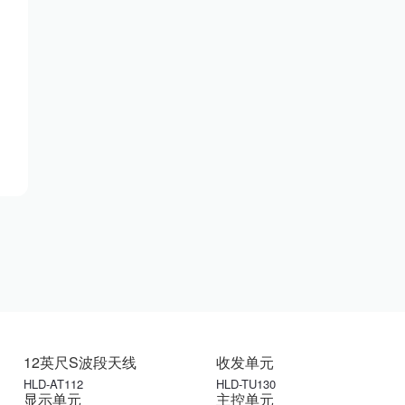
12英尺S波段天线
收发单元
HLD-AT112
HLD-TU130
显示单元
主控单元