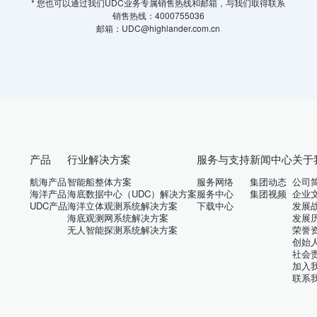
* 您也可以通过我们UDC业务专属销售热线和邮箱，与我们取得联系
销售热线：4000755036
邮箱：UDC@highlander.com.cn
产品
行业解决方案
服务与支持
新闻中心
关于
航海产品
智能船整体方案
服务网络
集团动态
公司
海洋产品
海底数据中心（UDC）解决方案
服务中心
集团视频
企业
UDC产品
海洋立体观测系统解决方案
下载中心
发展
海底观测网系统解决方案
发展
无人智能探测系统解决方案
荣誉
创始
社会
加入
联系