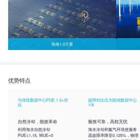
海南1.0方案
优势特点
与传统数据中心PUE 1.5+对
故障对比仅为陆地数据中心
比
1/8
自然冷却，能效革命
极致可靠，高枕无忧
利用海水自然冷却
海水冷却和氮气环境使服务
PUE≤1.15, WUE=0
器故障率降至0.125%，物理