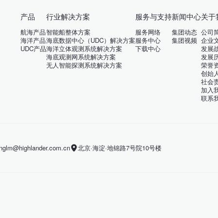
产品
行业解决方案
服务与支持
新闻中心
关于
航海产品
智能船整体方案
服务网络
集团动态
公司
海洋产品
海底数据中心（UDC）解决方案
服务中心
集团视频
企业
UDC产品
海洋立体观测系统解决方案
下载中心
发展
海底观测网系统解决方案
发展
无人智能探测系统解决方案
荣誉
创始
社会
加入
联系
m@highlander.com.cn
北京·海淀·地锦路7号院10号楼