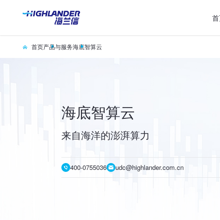
首
首页
产品与服务
海底智算云
海底智算云
来自海洋的澎湃算力
400-0755036
udc@highlander.com.cn