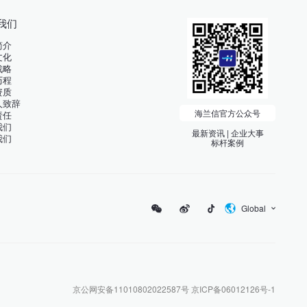
我们
简介
文化
战略
历程
资质
人致辞
海兰信官方公众号
责任
我们
最新资讯 | 企业大事
我们
标杆案例
Global
京公网安备11010802022587号
京ICP备06012126号-1