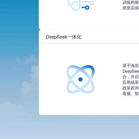
训练和推
供坚实保
DeepSeek一体化
基于海底
Deep
合，开启
应用场景
政策咨询
客服、智