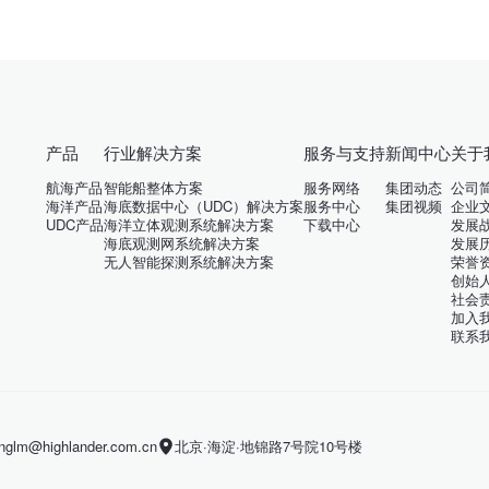
产品
行业解决方案
服务与支持
新闻中心
关于
航海产品
智能船整体方案
服务网络
集团动态
公司
海洋产品
海底数据中心（UDC）解决方案
服务中心
集团视频
企业
UDC产品
海洋立体观测系统解决方案
下载中心
发展
海底观测网系统解决方案
发展
无人智能探测系统解决方案
荣誉
创始
社会
加入
联系
m@highlander.com.cn
北京·海淀·地锦路7号院10号楼