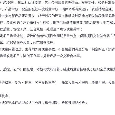
据ISO9001、船级社认证要求，优化公司质量管理体系、程序文件、检验标准
审、产品审核；配合船级社年度质量审核，确保体系有效运行、资质持续合规。
端：参与新产品研发开发、转产过程的评审；推动设计防错与研发阶段质量风
控，负责外购 / 外协物料入厂检验，推动供应商质量整改与能力提升；生产端
程质量，管控工序工艺合规性，处理生产现场质量异常；
定项目质量计划，管控船舶电气项目全周期质量节点，保障项目交付符合客户
试、维保等服务质量，规范服务流程；
后质量问题改进。主导内外部质量事故、不合格品的调查分析，制定纠正 / 预
质量改进项目，降低不良率，提升产品一次交验合格率。
、质控、证书）的组建、考核与技能培养，搭建质量管控梯队；组织全员质量
料合格率、制程不良率、客户投诉率等），输出质量分析报告、质量月报、质
度校准；
办理、协同研发完成产品型式认可办理；报告编制、