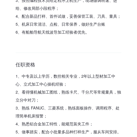
3、按照编程技术员给定程序上机生产，现场微调转速、进
给、修改局部小段程序；
4、配合新品打样、首件试做，妥善保管工装、刀具、量具；
5、机床日常清洁、点检、日常保养，做好生产台账
6、有船舶导航天线波导加工经验者优先。
任职资格
1、中专及以上学历，数控相关专业，2年以上型材加工中
心、立式加工中心操机经验；
2、看得懂机械加工图纸，熟练卡尺、千分尺等常规量具，独
立分中对刀；
3、熟练 FANUC、三菱系统，熟练面板操作、调用程序、处
理简单机床报警；
4、熟悉铝合金加工特性，能规范装夹工件；
5、做事踏实，配合小批量多品种打样生产，服从车间安排。