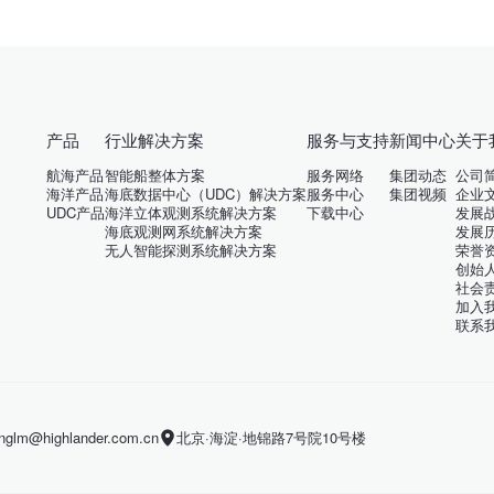
产品
行业解决方案
服务与支持
新闻中心
关于
航海产品
智能船整体方案
服务网络
集团动态
公司
海洋产品
海底数据中心（UDC）解决方案
服务中心
集团视频
企业
UDC产品
海洋立体观测系统解决方案
下载中心
发展
海底观测网系统解决方案
发展
无人智能探测系统解决方案
荣誉
创始
社会
加入
联系
m@highlander.com.cn
北京·海淀·地锦路7号院10号楼