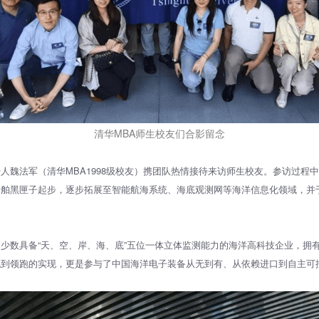
清华MBA师生校友们合影留念
人魏法军（清华MBA1998级校友）携团队热情接待来访师生校友。参访过程
船舶黑匣子起步，逐步拓展至智能航海系统、海底观测网等海洋信息化领域，并
少数具备“天、空、岸、海、底”五位一体立体监测能力的海洋高科技企业，拥
跑到领跑的实现，更是参与了中国海洋电子装备从无到有、从依赖进口到自主可