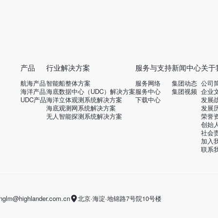
产品
行业解决方案
服务与支持
新闻中心
关于
航海产品
智能船整体方案
服务网络
集团动态
公司
海洋产品
海底数据中心（UDC）解决方案
服务中心
集团视频
企业
UDC产品
海洋立体观测系统解决方案
下载中心
发展
海底观测网系统解决方案
发展
无人智能探测系统解决方案
荣誉
创始
社会
加入
联系
m@highlander.com.cn
北京·海淀·地锦路7号院10号楼