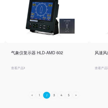
气象仪复示器 HLD-AMD 602
风速风向
查看产品
查看产品
<
1
2
3
4
5
>